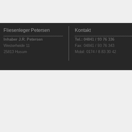
Fliesenleger Petersen
Kontakt
Inhaber J.R. Petersen
Tel.: 04841 / 93 76 336
Westerheide 11
Fax: 04841 / 93 76 343
25813 Husum
Mobil: 0174 / 8 83 30 42